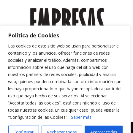
Política de Cookies
Las cookies de este sitio web se usan para personalizar el
contenido y los anuncios, ofrecer funciones de redes
sociales y analizar el tráfico. Además, compartimos
información sobre el uso que haga del sitio web con
nuestros partners de redes sociales, publicidad y análisis
web, quienes pueden combinarla con otra información que
les haya proporcionado o que hayan recopilado a partir del
uso que haya hecho de sus servicios. Al seleccionar
“Aceptar todas las cookies”, está consintiendo el uso de
Aviso Legal y Política de Privacidad
todas nuestras cookies. En cualquier caso, puede visitar la
Política de Cookies
"Configuración de las Cookies".
Saber más
MERAKI CULTURA AUDIOVISUAL. Todos los
Configurar
Rechazar todas
Aceptar todas