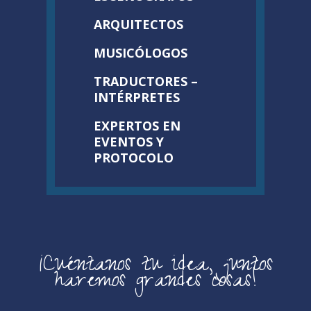
ARQUITECTOS
MUSICÓLOGOS
TRADUCTORES –
INTÉRPRETES
EXPERTOS EN
EVENTOS Y
PROTOCOLO
¡Cuéntanos tu idea, juntos
haremos grandes cosas!