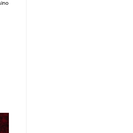
sino
a