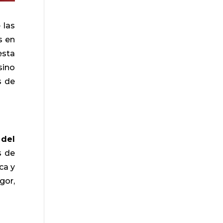
 las
s en
esta
sino
s de
 del
s de
ca y
gor,