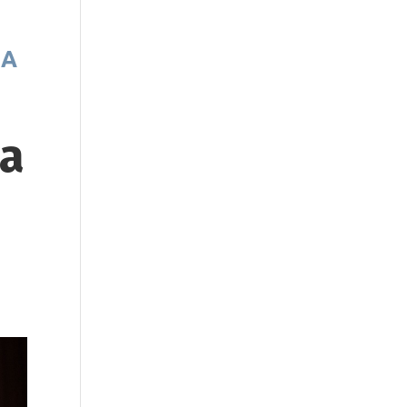
ÍA
la