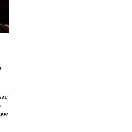
a
n su
a
 que