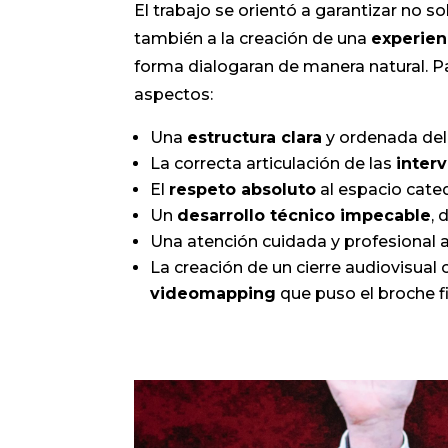
El trabajo se orientó a garantizar no so
también a la creación de una
experien
forma dialogaran de manera natural. Pa
aspectos:
Una
estructura clara
y ordenada del
La correcta articulación de las
inter
El
respeto absoluto
al espacio catedr
Un
desarrollo técnico impecable
, 
Una atención cuidada y profesional 
La creación de un cierre audiovisu
videomapping
que puso el broche fi