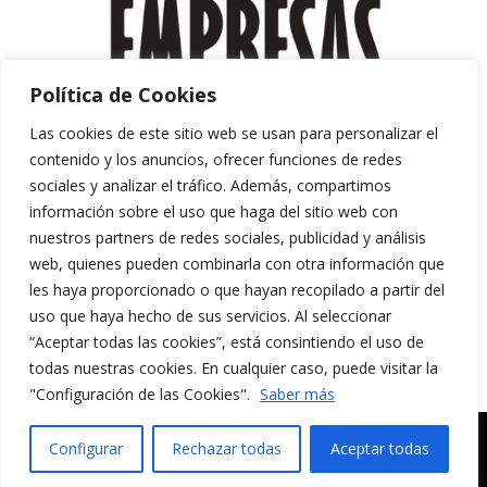
Política de Cookies
Las cookies de este sitio web se usan para personalizar el
contenido y los anuncios, ofrecer funciones de redes
sociales y analizar el tráfico. Además, compartimos
información sobre el uso que haga del sitio web con
nuestros partners de redes sociales, publicidad y análisis
web, quienes pueden combinarla con otra información que
les haya proporcionado o que hayan recopilado a partir del
uso que haya hecho de sus servicios. Al seleccionar
“Aceptar todas las cookies”, está consintiendo el uso de
Aviso Legal y Política de Privacidad
todas nuestras cookies. En cualquier caso, puede visitar la
Política de Cookies
"Configuración de las Cookies".
Saber más
MERAKI CULTURA AUDIOVISUAL. Todos los
Configurar
Rechazar todas
Aceptar todas
derechos reservados.
English