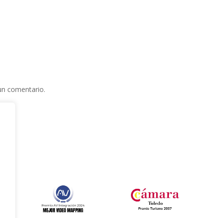
un comentario.
e
l