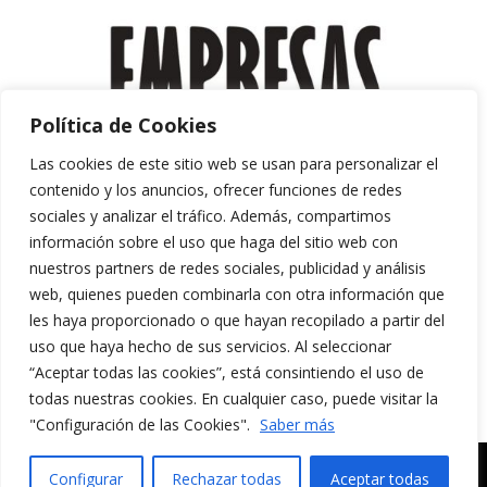
Política de Cookies
Las cookies de este sitio web se usan para personalizar el
contenido y los anuncios, ofrecer funciones de redes
sociales y analizar el tráfico. Además, compartimos
información sobre el uso que haga del sitio web con
nuestros partners de redes sociales, publicidad y análisis
web, quienes pueden combinarla con otra información que
les haya proporcionado o que hayan recopilado a partir del
uso que haya hecho de sus servicios. Al seleccionar
“Aceptar todas las cookies”, está consintiendo el uso de
Aviso Legal y Política de Privacidad
todas nuestras cookies. En cualquier caso, puede visitar la
Política de Cookies
"Configuración de las Cookies".
Saber más
MERAKI CULTURA AUDIOVISUAL. Todos los
Configurar
Rechazar todas
Aceptar todas