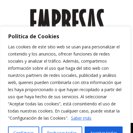
Política de Cookies
Las cookies de este sitio web se usan para personalizar el
contenido y los anuncios, ofrecer funciones de redes
sociales y analizar el tráfico. Además, compartimos
información sobre el uso que haga del sitio web con
nuestros partners de redes sociales, publicidad y análisis
web, quienes pueden combinarla con otra información que
les haya proporcionado o que hayan recopilado a partir del
uso que haya hecho de sus servicios. Al seleccionar
“Aceptar todas las cookies”, está consintiendo el uso de
Aviso Legal y Política de Privacidad
todas nuestras cookies. En cualquier caso, puede visitar la
Política de Cookies
"Configuración de las Cookies".
Saber más
MERAKI CULTURA AUDIOVISUAL. Todos los
Configurar
Rechazar todas
Aceptar todas