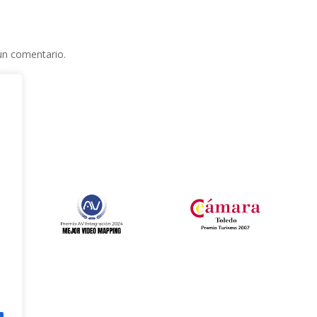
un comentario.
e
l