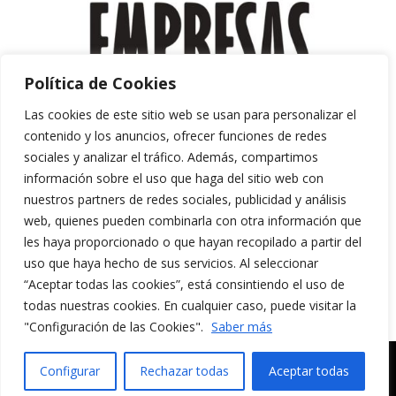
Política de Cookies
Las cookies de este sitio web se usan para personalizar el
contenido y los anuncios, ofrecer funciones de redes
sociales y analizar el tráfico. Además, compartimos
información sobre el uso que haga del sitio web con
nuestros partners de redes sociales, publicidad y análisis
web, quienes pueden combinarla con otra información que
les haya proporcionado o que hayan recopilado a partir del
uso que haya hecho de sus servicios. Al seleccionar
“Aceptar todas las cookies”, está consintiendo el uso de
Aviso Legal y Política de Privacidad
todas nuestras cookies. En cualquier caso, puede visitar la
Política de Cookies
"Configuración de las Cookies".
Saber más
MERAKI CULTURA AUDIOVISUAL. Todos los
Configurar
Rechazar todas
Aceptar todas
derechos reservados.
English