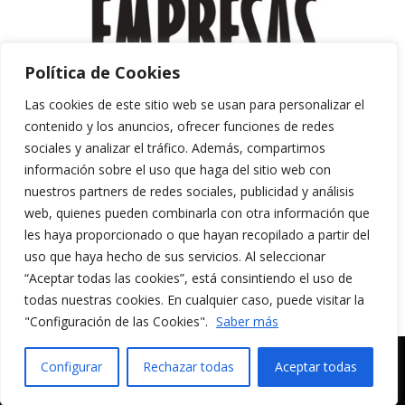
Política de Cookies
Las cookies de este sitio web se usan para personalizar el
contenido y los anuncios, ofrecer funciones de redes
sociales y analizar el tráfico. Además, compartimos
información sobre el uso que haga del sitio web con
nuestros partners de redes sociales, publicidad y análisis
web, quienes pueden combinarla con otra información que
les haya proporcionado o que hayan recopilado a partir del
uso que haya hecho de sus servicios. Al seleccionar
“Aceptar todas las cookies”, está consintiendo el uso de
Aviso Legal y Política de Privacidad
todas nuestras cookies. En cualquier caso, puede visitar la
Política de Cookies
"Configuración de las Cookies".
Saber más
MERAKI CULTURA AUDIOVISUAL. Todos los
Configurar
Rechazar todas
Aceptar todas
derechos reservados.
English