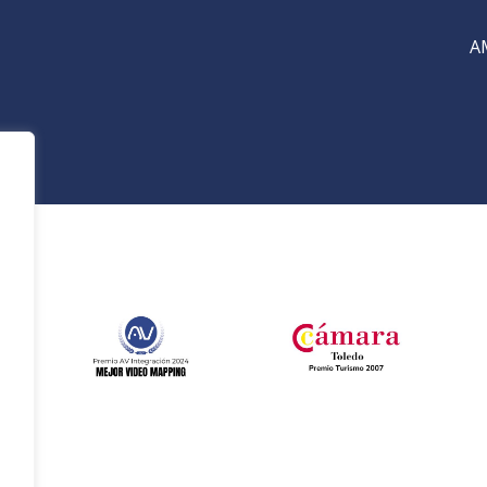
A
e
l