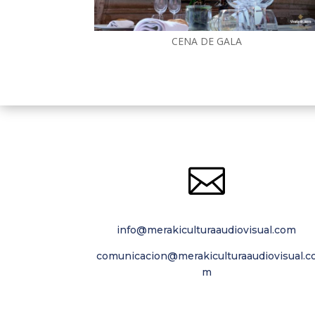
CENA DE GALA

info@merakiculturaaudiovisual.com
comunicacion@merakiculturaaudiovisual.c
m