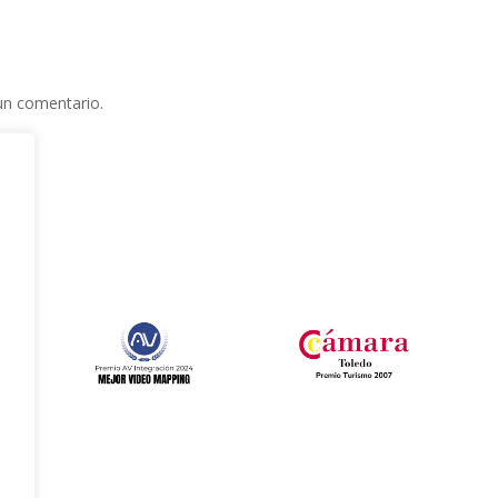
un comentario.
e
l