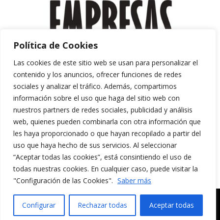
Política de Cookies
Las cookies de este sitio web se usan para personalizar el
contenido y los anuncios, ofrecer funciones de redes
sociales y analizar el tráfico. Además, compartimos
información sobre el uso que haga del sitio web con
nuestros partners de redes sociales, publicidad y análisis
web, quienes pueden combinarla con otra información que
les haya proporcionado o que hayan recopilado a partir del
uso que haya hecho de sus servicios. Al seleccionar
“Aceptar todas las cookies”, está consintiendo el uso de
Aviso Legal y Política de Privacidad
todas nuestras cookies. En cualquier caso, puede visitar la
Política de Cookies
"Configuración de las Cookies".
Saber más
MERAKI CULTURA AUDIOVISUAL. Todos los
Configurar
Rechazar todas
Aceptar todas
derechos reservados.
Español