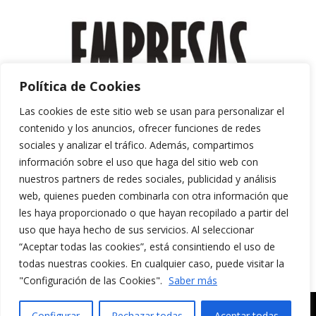
Política de Cookies
Las cookies de este sitio web se usan para personalizar el
contenido y los anuncios, ofrecer funciones de redes
sociales y analizar el tráfico. Además, compartimos
información sobre el uso que haga del sitio web con
nuestros partners de redes sociales, publicidad y análisis
web, quienes pueden combinarla con otra información que
les haya proporcionado o que hayan recopilado a partir del
uso que haya hecho de sus servicios. Al seleccionar
“Aceptar todas las cookies”, está consintiendo el uso de
Aviso Legal y Política de Privacidad
todas nuestras cookies. En cualquier caso, puede visitar la
Política de Cookies
"Configuración de las Cookies".
Saber más
MERAKI CULTURA AUDIOVISUAL. Todos los
Configurar
Rechazar todas
Aceptar todas