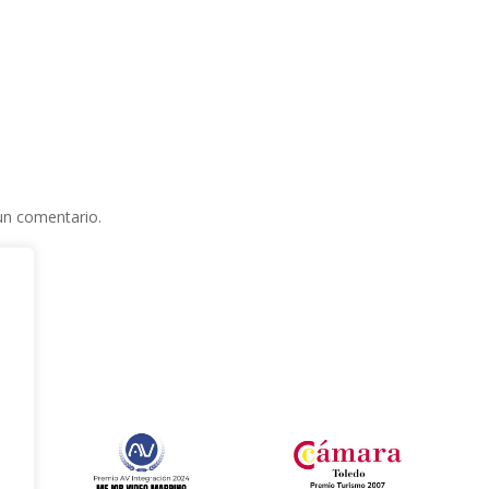
un comentario.
e
l